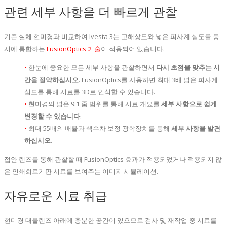
관련 세부 사항을 더 빠르게 관찰
기존 실체 현미경과 비교하여 Ivesta 3는 고해상도와 넓은 피사계 심도를 동
시에 통합하는
FusionOptics 기술
이 적용되어 있습니다.
•
한눈에 중요한 모든 세부 사항을 관찰하면서
다시 초점을 맞추는 시
간을 절약하십시오
. FusionOptics를 사용하면 최대 3배 넓은 피사계
심도를 통해 시료를 3D로 인식할 수 있습니다.
•
현미경의 넓은 9:1 줌 범위를 통해 시료 개요를
세부 사항으로 쉽게
변경할 수 있습니다
.
•
최대 55배의 배율과 색수차 보정 광학장치를 통해
세부 사항을 발견
하십시오
.
접안 렌즈를 통해 관찰할 때 FusionOptics 효과가 적용되었거나 적용되지 않
은 인쇄회로기판 시료를 보여주는 이미지 시뮬레이션.
자유로운 시료 취급
현미경 대물렌즈 아래에 충분한 공간이 있으므로 검사 및 재작업 중 시료를