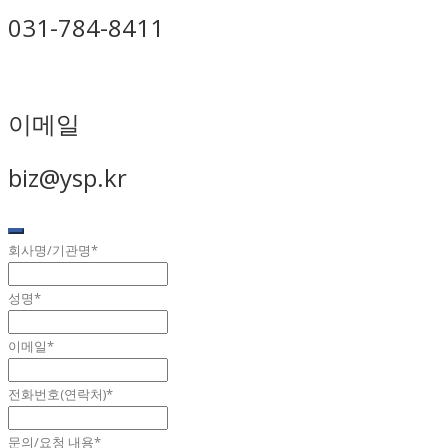
031-784-8411
이메일
biz@ysp.kr
회사명/기관명
*
성명
*
이메일
*
전화번호(연락처)
*
문의/요청 내용
*