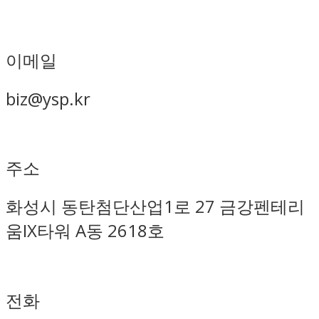
이메일
biz@ysp.kr
주소
화성시 동탄첨단산업1로 27 금강펜테리
움IX타워 A동 2618호
전화