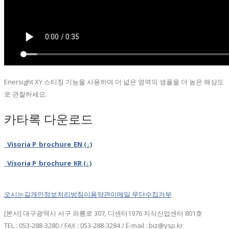
Enersight XY 스티칭 기능을 사용하여 더 넓은 영역의 샘플을 더 높은 해상도
로 관찰하세요.
카타록 다운로드
Visoria P_brochure_EN (↓)
Visoria P_brochure_KR (↓)
오시는길
개인정보처리방침
이용약관
이메일 무단수집거부
[본사] 대구광역시 서구 와룡로 307, 디센터1976 지식산업센터 801호
TEL : 053-288-3280 / FAX : 053-288-3284 / E-mail : biz@ysp.kr