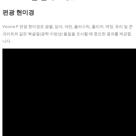
편광 현미경
Visoria P 편광 현미경은 광물, 암석, 석탄, 플라스틱, 폴리머, 액정, 유리 및 콘
크리트와 같은 복굴절(광학 이방성) 물질을 조사할 때 중요한 결과를 제공합
니다.