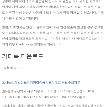
징후에 대해 자체적으로 결정을 내립니다. AI 결정은 과거 유사한 사례에서
인간이 내린 검증 결정을 기반으로 합니다. 한편, 의사 결함으로 높은 신뢰도
로 분류된 이상 현상은 사람의 개입 없이 AI가 직접 평가할 수 있습니다. 이렇
게 하면 시간이 절약됩니다.
반면, AI 조언자는 인간의 실수로 인해 소위 인간 탈출이 발생할 경우 경고할
수 있습니다. 직원이 실제 오류를 의사 오류로 잘못 분류한 경우 사용자는 자
신의 결정을 재고하도록 요청받습니다. 특히 해석이 더 까다로운 X-ray 이미
지의 경우 AI Advisor는 환영받는 지원입니다.
카타록 다운로드
요청 바랍니다.
오시는길
개인정보처리방침
이용약관
이메일 무단수집거부
[본사] 대구광역시 서구 와룡로 307, 디센터1976 지식산업센터 801호
TEL : 053-288-3280 / FAX : 053-288-3284 / E-mail : biz@ysp.kr
[경기지점] 경기도 화성시 동탄구 동탄첨단산업1로 27 금강펜테리움IX타워